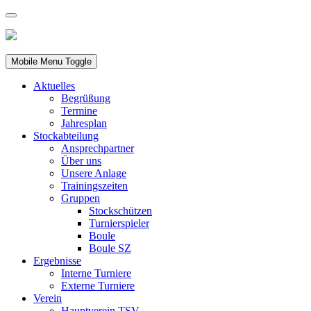
Mobile Menu Toggle
Aktuelles
Begrüßung
Termine
Jahresplan
Stockabteilung
Ansprechpartner
Über uns
Unsere Anlage
Trainingszeiten
Gruppen
Stockschützen
Turnierspieler
Boule
Boule SZ
Ergebnisse
Interne Turniere
Externe Turniere
Verein
Hauptverein TSV