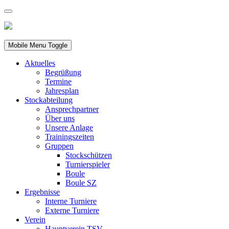
Mobile Menu Toggle
Aktuelles
Begrüßung
Termine
Jahresplan
Stockabteilung
Ansprechpartner
Über uns
Unsere Anlage
Trainingszeiten
Gruppen
Stockschützen
Turnierspieler
Boule
Boule SZ
Ergebnisse
Interne Turniere
Externe Turniere
Verein
Hauptverein TSV