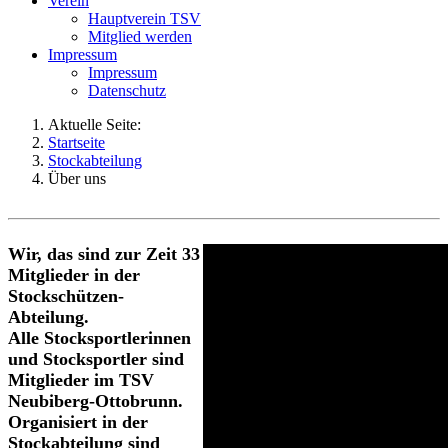
Verein
Hauptverein TSV
Mitglied werden
Impressum
Impressum
Datenschutz
Aktuelle Seite:
Startseite
Stockabteilung
Über uns
Wir, das sind zur Zeit 33
Mitglieder in der
Stockschützen-
Abteilung.
Alle Stocksportlerinnen
und Stocksportler sind
Mitglieder im TSV
Neubiberg-Ottobrunn.
Organisiert in der
Stockabteilung sind